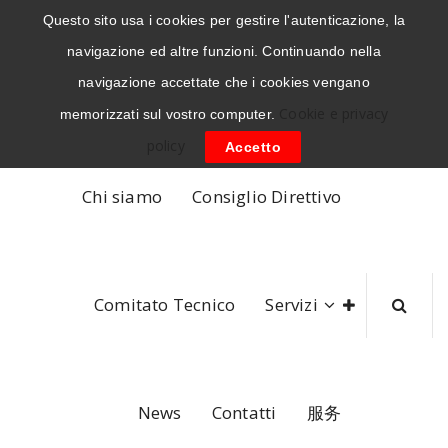
Questo sito usa i cookies per gestire l'autenticazione, la
Salta
navigazione ed altre funzioni. Continuando nella
+39 02 89516917
info@sviluppocina.it
al
navigazione accettate che i cookies vengano
contenuto
Cookie e privacy
memorizzati sul vostro computer.
policy
Accetto
Chi siamo
Consiglio Direttivo
Comitato Tecnico
Servizi
News
Contatti
服务