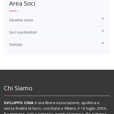
Area Soci
Diventa socio
Soci sostenitori
Statuto
Chi Siamo
SVILUPPO CINA
è una libera associazione, apolitica e
senza finalità di lucro, costituita a Milano, il 16 luglio 2004,
fra imprese, enti e persone aventi interesse allo sviluppo